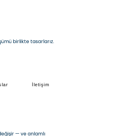
e tasarlarız.
slar
İletişim
değişir — ve anlamlı